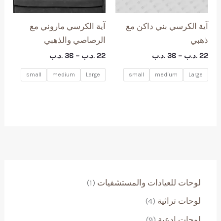
آية الكرسي بني داكن مع
آية الكرسي ماروني مع
ذهبي
الرصاصي والذهبي
نطاق
نطاق
22
.د.ب
–
38
.د.ب
22
.د.ب
–
38
.د.ب
السعر:
السعر:
من
من
small
medium
Large
small
medium
Large
خلال
خلال
(
لوحات للعيادات والمستشفيات
1
1
4
لوحات تراثية
4
)
م
م
9
لوحات ادعية
9