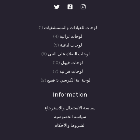
(1)
لوحات للعيادات والمستشفيات
1
4
منتج
لوحات تراثية
4
9
منتجات
واحد
لوحات ادعية
9
منتجات
9
لوحات الصلاة على النبي
9
10
منتجات
لوحات خيول
10
7
منتجات
لوحات قرآنية
7
منتجات
2
لوحة اية الكرسي 3 قطع
2
منتجات
Information
سياسة الاستبدال والاسترجاع
سياسة الخصوصية
الشروط والأحكام