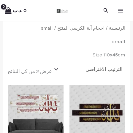
خطي
البحث
0
.د.ب
لى
لمحتوى
الرئيسية
/ احجام آية الكرسي المنتج / small
small
Size 110x45cm
عرض ⁦2⁩ من كل النتائج