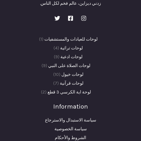
زدني ديزاين، عالم فخم لكل الناس.
(1)
لوحات للعيادات والمستشفيات
1
4
منتج
لوحات تراثية
4
9
منتجات
واحد
لوحات ادعية
9
منتجات
9
لوحات الصلاة على النبي
9
10
منتجات
لوحات خيول
10
7
منتجات
لوحات قرآنية
7
منتجات
2
لوحة اية الكرسي 3 قطع
2
منتجات
Information
سياسة الاستبدال والاسترجاع
سياسة الخصوصية
الشروط والأحكام