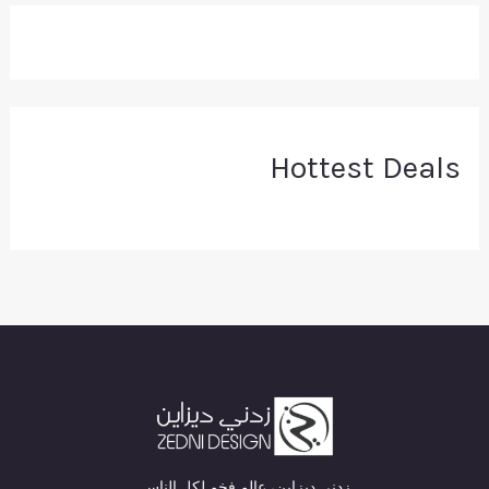
Hottest Deals
زدني ديزاين، عالم فخم لكل الناس.