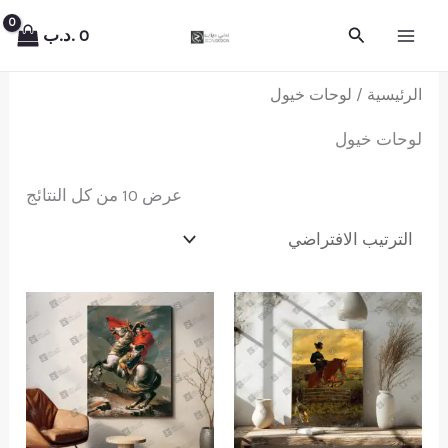
خطي
البحث
0
.د.ب
لى
لمحتوى
الرئيسية
/ لوحات خيول
لوحات خيول
عرض ⁦10⁩ من كل النتائج