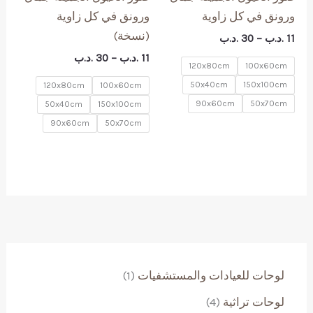
ورونق في كل زاوية
ورونق في كل زاوية
(نسخة)
نطاق
11
.د.ب
–
30
.د.ب
السعر:
نطاق
11
.د.ب
–
30
.د.ب
من
120x80cm
100x60cm
السعر:
من
50x40cm
150x100cm
120x80cm
100x60cm
خلال
90x60cm
50x70cm
50x40cm
150x100cm
خلال
90x60cm
50x70cm
(
لوحات للعيادات والمستشفيات
1
1
4
لوحات تراثية
4
)