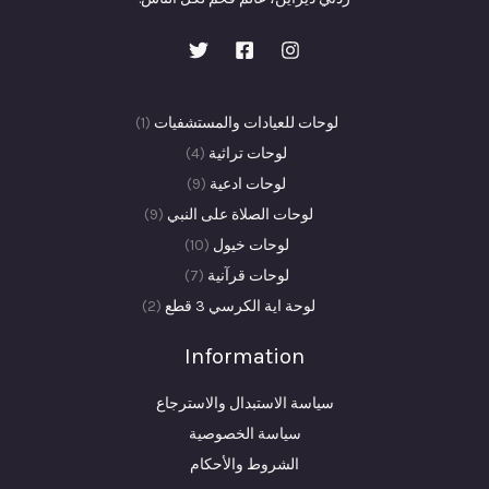
(1)
لوحات للعيادات والمستشفيات
1
4
منتج
لوحات تراثية
4
9
منتجات
واحد
لوحات ادعية
9
منتجات
9
لوحات الصلاة على النبي
9
10
منتجات
لوحات خيول
10
7
منتجات
لوحات قرآنية
7
منتجات
2
لوحة اية الكرسي 3 قطع
2
منتجات
Information
سياسة الاستبدال والاسترجاع
سياسة الخصوصية
الشروط والأحكام