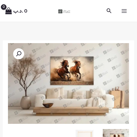
خطي
البحث
0
.د.ب
لى
لمحتوى