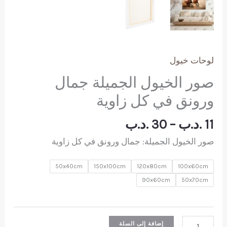
لوحات خيول
صور الخيول الجميلة جمال
ورونق في كل زاوية
نطاق
11
.د.ب
–
30
.د.ب
السعر:
صور الخيول الجميلة: جمال ورونق في كل زاوية
من
50x40cm
150x100cm
120x80cm
100x60cm
خلال
90x60cm
50x70cm
كمية
إضافة إلى السلة