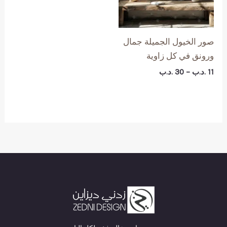
صور الخيول الجميلة جمال
ورونق في كل زاوية
نطاق
11
.د.ب
–
30
.د.ب
السعر:
من
خلال