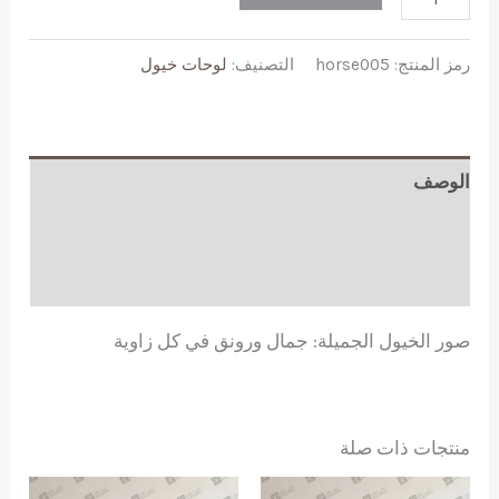
صور
الخيول
رمز المنتج:
horse005
التصنيف:
لوحات خيول
الجميلة
جمال
ورونق
في
الوصف
كل
معلومات إضافية
زاوية
مراجعات (0)
صور الخيول الجميلة: جمال ورونق في كل زاوية
منتجات ذات صلة