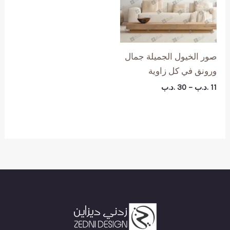
صور الخيول الجميلة جمال
ورونق في كل زاوية
نطاق
11
.د.ب
–
30
.د.ب
السعر:
من
خلال