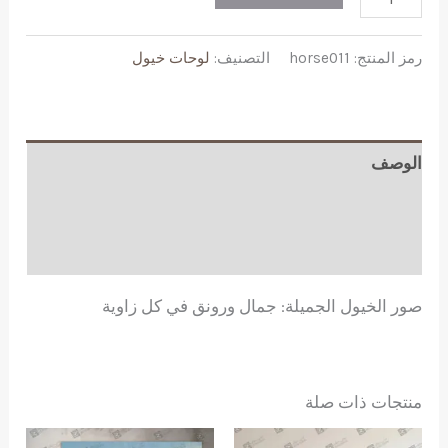
صور
الخيول
رمز المنتج:
horse011
التصنيف:
لوحات خيول
الجميلة
جمال
ورونق
في
الوصف
كل
معلومات إضافية
زاوية
مراجعات (0)
صور الخيول الجميلة: جمال ورونق في كل زاوية
منتجات ذات صلة