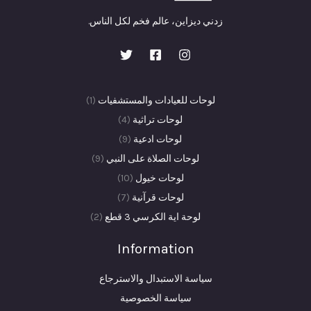
زدني ديزاين، عالم فخم لكل الناس.
(1)
لوحات للعيادات والمستشفيات
1
4
منتج
لوحات تراثية
4
9
منتجات
واحد
لوحات ادعية
9
منتجات
9
لوحات الصلاة على النبي
9
10
منتجات
لوحات خيول
10
7
منتجات
لوحات قرآنية
7
منتجات
2
لوحة اية الكرسي 3 قطع
2
منتجات
Information
سياسة الاستبدال والاسترجاع
سياسة الخصوصية