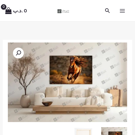
خطي
البحث
0
.د.ب
لى
لمحتوى