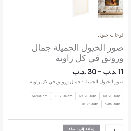
لوحات خيول
صور الخيول الجميلة جمال
ورونق في كل زاوية
نطاق
11
.د.ب
–
30
.د.ب
السعر:
صور الخيول الجميلة: جمال ورونق في كل زاوية
من
50x40cm
150x100cm
120x80cm
100x60cm
خلال
90x60cm
50x70cm
كمية
إضافة إلى السلة