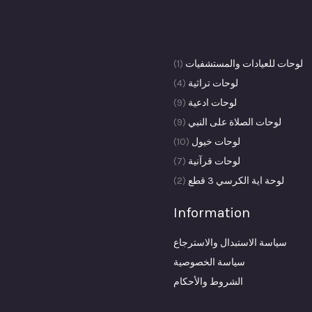
(1)
لوحات للعيادات والمستشفيات
1
4
منتج
لوحات تراثية
4
9
واحد
منتجات
لوحات ادعية
9
9
منتجات
لوحات الصلاة على النبي
9
10
منتجات
لوحات خيول
10
7
منتجات
لوحات قرآنية
7
2
منتجات
لوحة اية الكرسي 3 قطع
2
منتجات
Information
سياسة الاستبدال والاسترجاع
سياسة الخصوصية
الشروط والأحكام